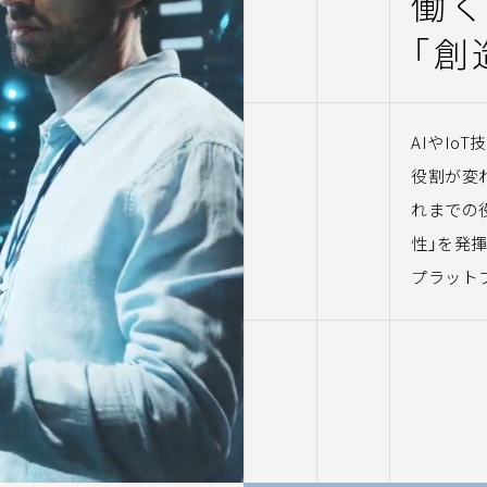
働
「
創
AIやIo
役割が変
れまでの
性」を発揮
プラット