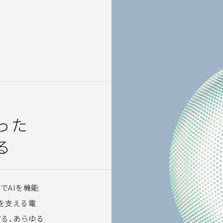
った
る
でAIを機能
しを支える電
する、あらゆる