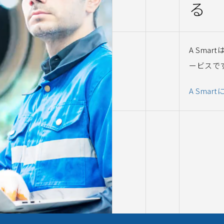
る
A Sma
ービスで
A Sma