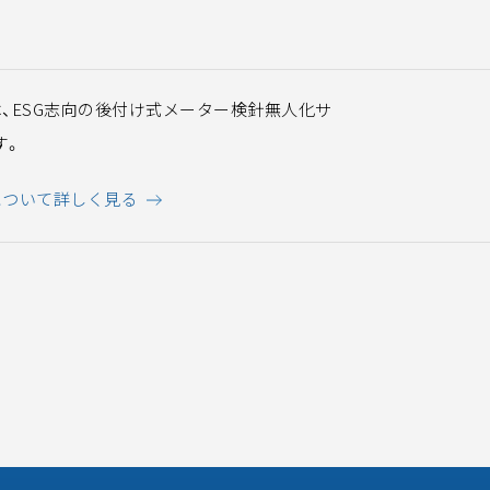
rtは、ESG志向の後付け式メーター検針無人化サ
す。
rtについて詳しく見る