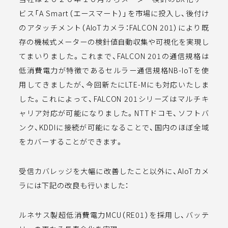
ビス「A Smart（エースマート）」を市場に投入し、後付け
のアタッチメント（AIoTカメラ：FALCON 201）により既
JA
EN
存の機械式メーターの検針値自動収集や可視化を実現し
てまいりました。これまで、FALCON 201の通信規格は
低消費電力が特徴であるセルラー通信規格NB-IoTを使
用してきましたが、今回新たにLTE-Mにも対応いたしま
した。これによって、FALCON 201シリーズはマルチキ
ャリア対応が可能になりました。NTTドコモ、ソフトバ
ンク、KDDIに接続が可能になることで、国内のほぼ全域
©ASIOT Co., Ltd.all rights reserved
をカバーすることができます。
受信カバレッジを大幅に改善したこと以外に、AIoTカメ
ラには下記の改良も行いました：
ルネサス製超低消費電力MCU（RE01）を採用し、バッテ