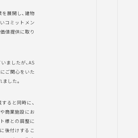
業を展開し、建物
強いコミットメン
加価値提供に取り
いましたが、AS
t」にご関心をいた
れました。
減すると同時に、
ルや商業施設にお
ント様との調整に
単に後付けするこ