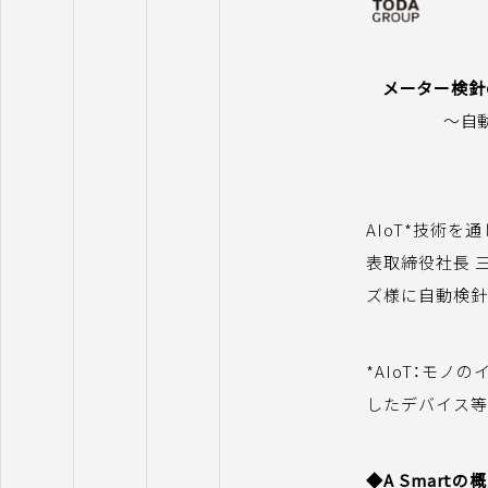
メーター検針
～自
AIoT*技術
表取締役社長 
ズ様に自動検針
*AIoT：モノ
したデバイス等
◆A Smart
の概