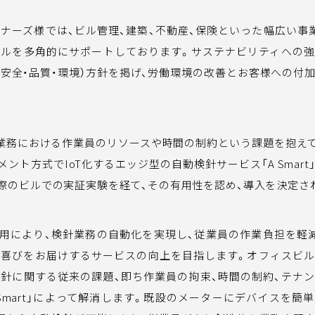
ナーズ様では、ビル管理、建築、不動産、保険といった幅広い事
クルを多角的にサポートしております。サステナビリティへの
E（安全・品質・環境）方針を掲げ、労働環境の改善とお客様への付
業務における作業員のリソースや時間の制約という課題を抱えて
メント方式でIoT化するエッジ型の自動検針サービス「A Smar
際のビルでの実証実験を経て、その有用性を認め、導入を決定さ
t」の採用により、検針業務の自動化を実現し、従業員の作業負担を軽
る喜びをお届けするサービスの向上を目指します。オフィスビ
針に関する従来の課題、即ち作業員の拘束、時間の制約、テナ
 Smart」によって解消します。既設のメーターにデバイスを簡