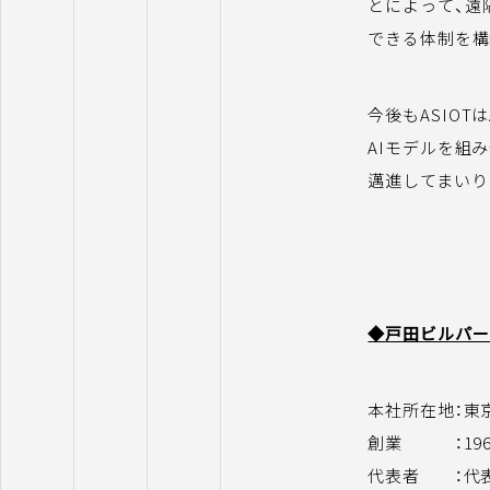
とによって、遠
できる体制を構
今後もASIO
AIモデルを組
邁進してまいり
◆
戸田ビルパー
本社所在地：東京
創業 ：196
代表者 ：代表