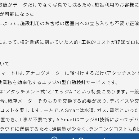
数値がデータだけでなく写真でも残るため、施設利用のお客様
が可能になった
によって、施設利用のお客様の居室内への立ち入りも不要で正
によって、検針業務に割いていた人的・工数的コストがほぼゼロ
ついて
エースマート）は、アナログメーターに後付けするだけ（アタッチメント
検業務を効率化するエッジAI型自動検針サービスです。
強みは”アタッチメント式”と”エッジAI”という特長にあります。
合、既存メーターそのものを交換する必要があり、デバイスや
コストを要します。一方で、A Smartは水道、ガス、電気といっ
置でき、工事が不要です。A SmartはエッジAI技術によってデ
ラウドに送信するため、通信量が少なく、ランニングコストも削