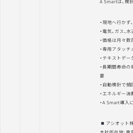
A Smartは
・現地へ行かず
・電気、ガス、
・価格は月々数
・専用アタッチ
・テキストデー
・長期間寿命の
要
・自動検針で頻
・エネルギー消
・A Smart
アシオット
本社所在地: 東