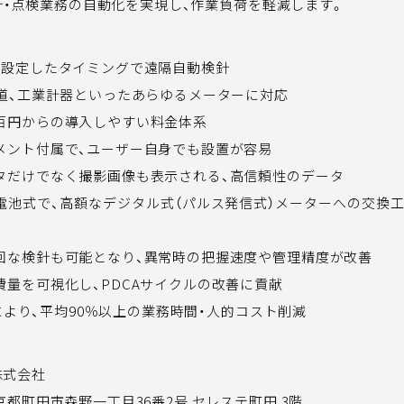
、検針・点検業務の自動化を実現し、作業負荷を軽減します。
、設定したタイミングで遠隔自動検針
水道、工業計器といったあらゆるメーターに対応
百円からの導入しやすい料金体系
メント付属で、ユーザー自身でも設置が容易
タだけでなく撮影画像も表示される、高信頼性のデータ
電池式で、高額なデジタル式（パルス発信式）メーターへの交換
回な検針も可能となり、異常時の把握速度や管理精度が改善
費量を可視化し、PDCAサイクルの改善に貢献
導入により、平均90％以上の業務時間・人的コスト削減
株式会社
京都町田市森野一丁目36番2号 セレステ町田 3階