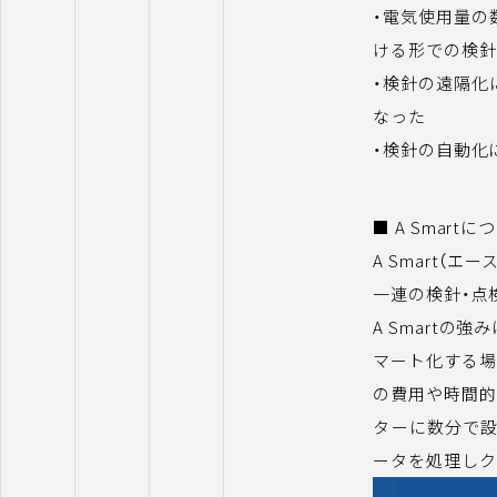
・電気使用量の
ける形での検針
・検針の遠隔化
なった
・検針の自動化
■ A Smartに
A Smart（
一連の検針・点
A Smartの
マート化する場
の費用や時間的
ターに数分で設
ータを処理しク