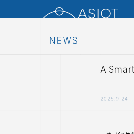
NEWS
A Sm
2025.9.24