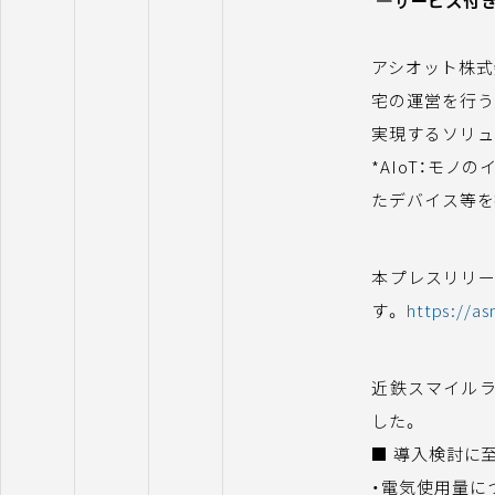
―サービス付
アシオット株式
宅の運営を行う
実現するソリュー
*AIoT：モノ
たデバイス等を
本プレスリリー
す。
https://as
近鉄スマイル
した。
■ 導入検討に
・電気使用量に