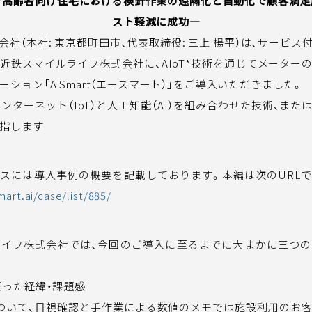
き高齢者向け住宅における検針作業の遠隔化と自動化で顧客満足
スト軽減に成功―
JA
EN
会社（本社: 東京都町田市、代表取締役: 三上 楊平）は、サービ
近鉄スマイルライフ株式会社に、AIoT*技術を通じてメーター
ション「A Smart（エースマート）」をご導入いただきました。
のインターネット（IoT）と人工知能（AI）を組み合わせた技術、ま
指します
スには導入事例の概要を記載しております。本編は次のURL
mart.ai/case/list/885/
ライフ株式会社では、今回のご導入に至るまでに大まかに三つ
至った経緯・課題感
ついて、目視確認と手作業による数値のメモでは施設利用のお