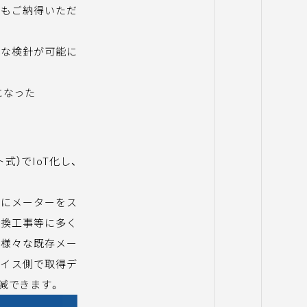
にもご納得いただ
確な検針が可能に
になった
式）でIoT化し、
一般にメーターをス
交換工事等に多く
た様々な既存メー
バイス側で取得デ
減できます。