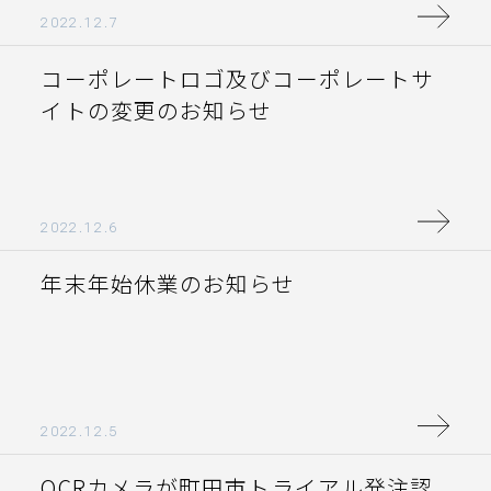
2022.12.7
コーポレートロゴ及びコーポレートサ
JA
EN
イトの変更のお知らせ
2022.12.6
年末年始休業のお知らせ
©ASIOT Co., Ltd.all rights reserved
2022.12.5
OCRカメラが町田市トライアル発注認