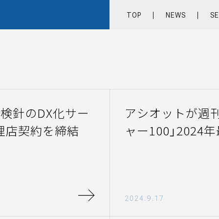
TOP
NEWS
SE
TOP
NEWS
ー検針のDX化サー
アシオットが週
SERVICE
売代理店契約を締結
ャー100」202
COMPANY
RECRUIT
2024.9.17
CONTACT