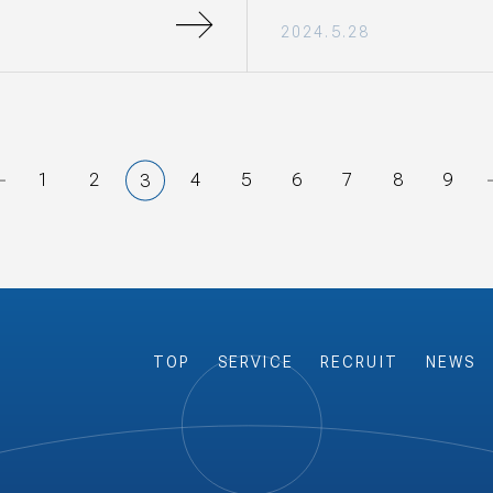
2024.5.28
1
2
4
5
6
7
8
9
3
TOP
SERVICE
RECRUIT
NEWS